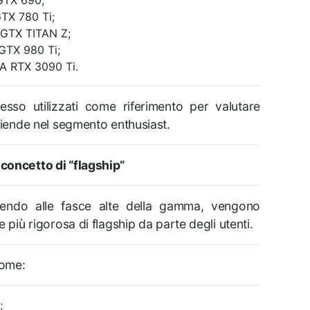
GTX 690;
TX 780 Ti;
GTX TITAN Z;
GTX 980 Ti;
A RTX 3090 Ti.
sso utilizzati come riferimento per valutare
 aziende nel segmento enthusiast.
 concetto di “flagship”
nendo alle fasce alte della gamma, vengono
ne più rigorosa di flagship da parte degli utenti.
come:
;