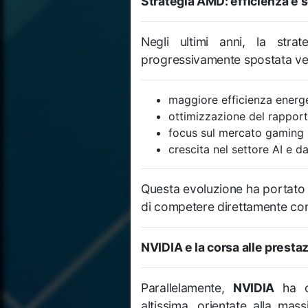
Strategia AMD: efficienza e
Negli ultimi anni, la stra
progressivamente spostata ve
maggiore efficienza energe
ottimizzazione del rapport
focus sul mercato gaming
crescita nel settore AI e da
Questa evoluzione ha portato 
di competere direttamente con
NVIDIA e la corsa alle presta
Parallelamente,
NVIDIA
ha co
altissima, orientate alla ma