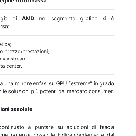
 segmento di massa
tegia di
AMD
nel segmento grafico si è
rso:
tica;
o prezzo/prestazioni;
 mainstream;
ta center.
a una minore enfasi su GPU “estreme” in grado
 le soluzioni più potenti del mercato consumer.
zioni assolute
ntinuato a puntare su soluzioni di fascia
ssima potenza possibile indipendentemente dal