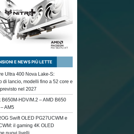
SIONI E NEWS PIÙ LETTE
ore Ultra 400 Nova Lake-S:
di lancio, modelli fino a 52 core e
 previsto nel 2027
 B650M-HDV/M.2 – AMD B650
 – AM5
OG Swift OLED PG27UCWM e
WM: il gaming 4K OLED
e nuovi livelli