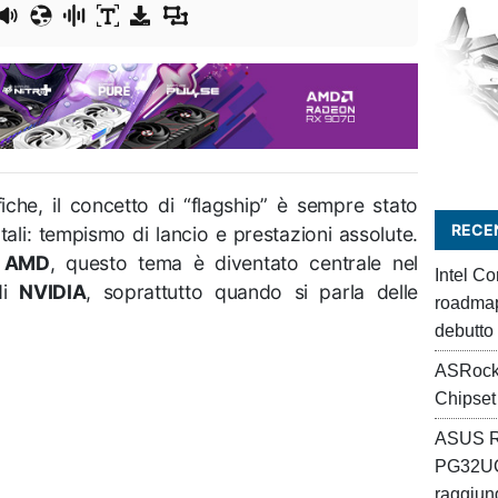
iche, il concetto di “flagship” è sempre stato
RECEN
ali: tempismo di lancio e prestazioni assolute.
U
AMD
, questo tema è diventato centrale nel
Intel C
di
NVIDIA
, soprattutto quando si parla delle
roadmap 
debutto
ASRock
Chipset
ASUS R
PG32UC
raggiung