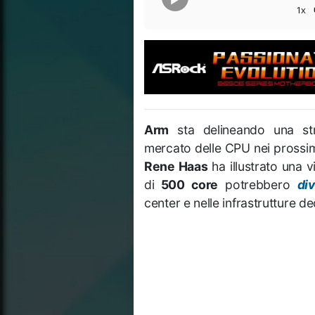
1x
Arm
sta delineando una stra
mercato delle CPU nei prossim
Rene Haas
ha illustrato una v
di
500 core
potrebbero
di
center e nelle infrastrutture dedi