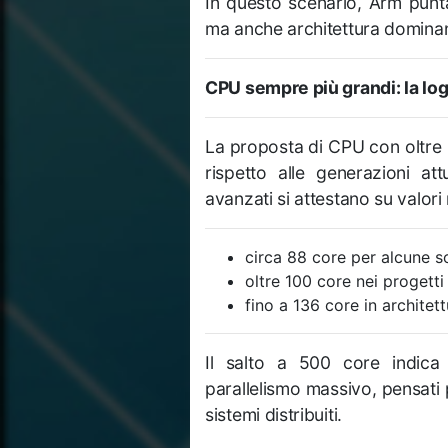
In questo scenario, Arm punta
ma anche architettura dominante
CPU sempre più grandi: la log
La proposta di CPU con oltre
rispetto alle generazioni at
avanzati si attestano su valori 
circa 88 core per alcune s
oltre 100 core nei progetti
fino a 136 core in architet
Il salto a 500 core indica 
parallelismo massivo, pensati 
sistemi distribuiti.