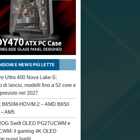
SIONI E NEWS PIÙ LETTE
ore Ultra 400 Nova Lake-S:
di lancio, modelli fino a 52 core e
 previsto nel 2027
 B650M-HDV/M.2 – AMD B650
 – AM5
OG Swift OLED PG27UCWM e
WM: il gaming 4K OLED
e nuovi livelli