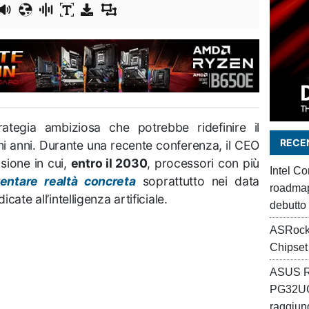
tegia ambiziosa che potrebbe ridefinire il
RECEN
i anni. Durante una recente conferenza, il CEO
isione in cui,
entro il 2030
, processori con più
Intel C
ventare realtà concreta
soprattutto nei data
roadmap 
cate all’intelligenza artificiale.
debutto
ASRock
Chipset
ASUS R
PG32UC
raggiung