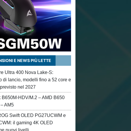
SIONI E NEWS PIÙ LETTE
ore Ultra 400 Nova Lake-S:
di lancio, modelli fino a 52 core e
 previsto nel 2027
 B650M-HDV/M.2 – AMD B650
 – AM5
OG Swift OLED PG27UCWM e
WM: il gaming 4K OLED
e nuovi livelli