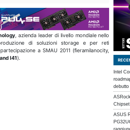
nology
, azienda leader di livello mondiale nello
roduzione di soluzioni storage e per reti
 partecipazione a SMAU 2011 (fieramilanocity,
tand I41
).
RECEN
Intel C
roadmap 
debutto
ASRock
Chipset
ASUS R
PG32UC
raggiung