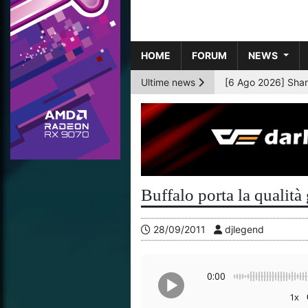
HOME
FORUM
NEWS
Ultime news
[6 Ago 2026] AMD p
Buffalo porta la quali
28/09/2011
djlegend
0:00
1x