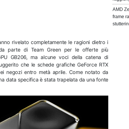
AMD Zen
frame ra
stutteri
hanno rivelato completamente le ragioni dietro i
i da parte di Team Green per le offerte più
GPU GB206, ma alcune voci della catena di
ggerito che le schede grafiche GeForce RTX
nei negozi entro metà aprile. Come notato da
a data specifica è stata trapelata da una fonte