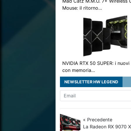
Mad Catz M.M.O. 7+ Wireless
Mouse: il ritorno…
NVIDIA RTX 50 SUPER: i nuovi 
con memoria…
NEWSLETTER HW LEGEND
« Precedente