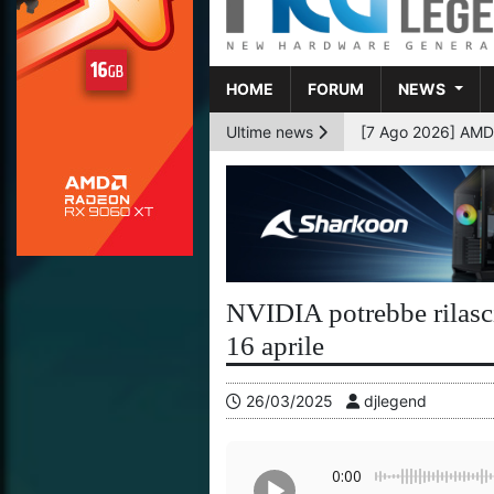
HOME
FORUM
NEWS
Ultime news
[6 Ago 2026] AMD p
NVIDIA potrebbe rilasc
16 aprile
26/03/2025
djlegend
0:00