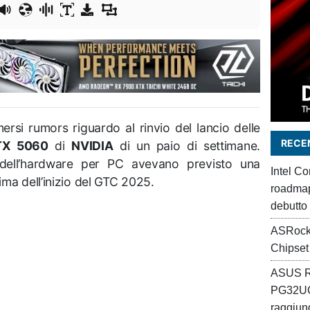
rsi rumors riguardo al rinvio del lancio delle
RECEN
TX 5060
di
NVIDIA
di un paio di settimane.
ri dell’hardware per PC avevano previsto una
Intel C
ma dell’inizio del GTC 2025.
roadmap 
debutto
ASRock
Chipset
ASUS R
PG32UC
raggiung