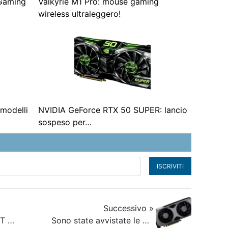
 Gaming
Valkyrie M1 Pro: mouse gaming
wireless ultraleggero!
modelli
NVIDIA GeForce RTX 50 SUPER: lancio
sospeso per…
ISCRIVITI
Successivo »
La Radeon RX 9070 XT di AMD infrange i record di vendita, superando di 10 volte le generazioni precedenti
Sono state avvistate le prossime GPU ASUS Radeon RX 9060 XT da 8 GB e 16 GB