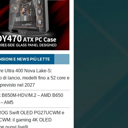
SIONI E NEWS PIÙ LETTE
ore Ultra 400 Nova Lake-S:
di lancio, modelli fino a 52 core e
 previsto nel 2027
 B650M-HDV/M.2 – AMD B650
 – AM5
OG Swift OLED PG27UCWM e
WM: il gaming 4K OLED
e nuovi livelli