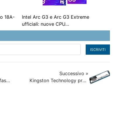
vo 18A-
Intel Arc G3 e Arc G3 Extreme
ufficiali: nuove CPU…
ISCRIVITI
Successivo »
La GPU AMD Navi di fascia high-end potrebbe essere il 30% più veloce della NVIDIA RTX 2080 Ti
Kingston Technology presenta DC1000B NVMe, l’SSD pensato per data center aziendali