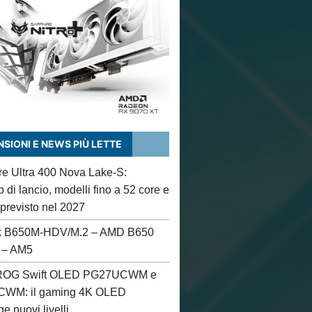
SIONI E NEWS PIÙ LETTE
ore Ultra 400 Nova Lake-S:
di lancio, modelli fino a 52 core e
 previsto nel 2027
 B650M-HDV/M.2 – AMD B650
 – AM5
OG Swift OLED PG27UCWM e
WM: il gaming 4K OLED
e nuovi livelli