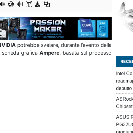
NVIDIA
potrebbe svelare, durante l’evento della
a scheda grafica
Ampere
, basata sul processo
RECEN
Intel C
roadmap 
debutto
ASRock
Chipset
ASUS R
PG32UC
raggiung