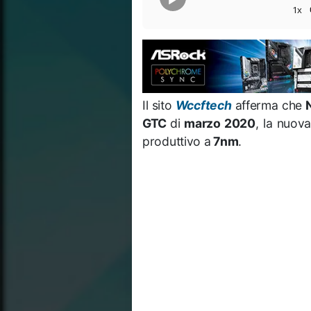
1x
Il sito
Wccftech
afferma che
GTC
di
marzo 2020
, la nuov
produttivo a
7nm
.