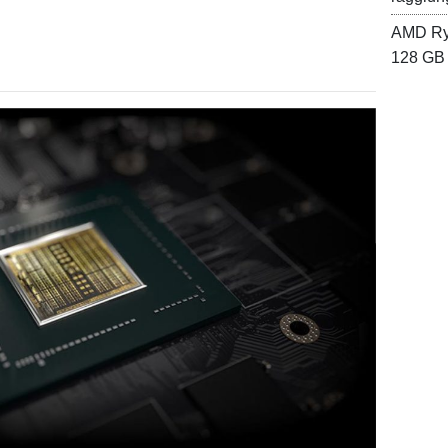
AMD Ryz
128 GB 