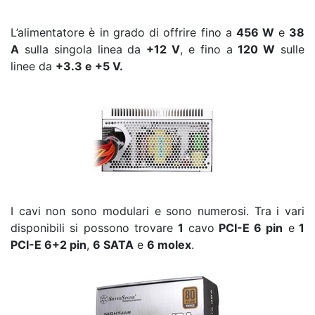
L’alimentatore è in grado di offrire fino a
456 W
e
38
A
sulla singola linea da
+12 V
, e fino a
120 W
sulle
linee da
+3.3 e +5 V.
I cavi non sono modulari e sono numerosi. Tra i vari
disponibili si possono trovare
1
cavo
PCI-E 6 pin
e
1
PCI-E 6+2 pin
,
6 SATA
e
6 molex
.