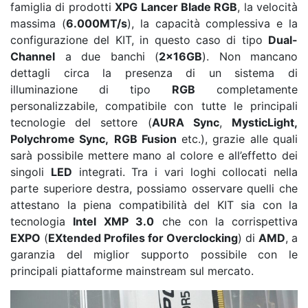
famiglia di prodotti
XPG Lancer Blade RGB
, la velocità
massima (
6.000MT/s
), la capacità complessiva e la
configurazione del KIT, in questo caso di tipo
Dual-
Channel
a due banchi (
2x16GB
). Non mancano
dettagli circa la presenza di un sistema di
illuminazione di tipo
RGB
completamente
personalizzabile, compatibile con tutte le principali
tecnologie del settore (
AURA Sync
,
MysticLight,
Polychrome Sync,
RGB Fusion
etc.), grazie alle quali
sarà possibile mettere mano al colore e all’effetto dei
singoli
LED
integrati. Tra i vari loghi collocati nella
parte superiore destra, possiamo osservare quelli che
attestano la piena compatibilità del KIT sia con la
tecnologia
Intel
XMP 3.0
che con la corrispettiva
EXPO
(
EXtended Profiles for Overclocking
) di
AMD
, a
garanzia del miglior supporto possibile con le
principali piattaforme mainstream sul mercato.