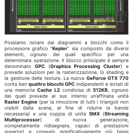
Possiamo notare dai diagrammi a blocchi come il
processore grafico “
Kepler
” sia composto da diversi
elementi, ognuno dei quali specifico per una
determinata operazione. Il blocco principale è sempre
denominato
GPC
(
Graphics Processing Cluster
) e
prevede soluzioni per la rasterizzazione, lo shading e
la gestione delle texture. La nuova
GeForce GTX 770
conta ben
quattro blocchi GPC
indipendenti e dotati di
una memoria
Cache L2
condivisa di
512KB
, ognuno
dei quali prevede al suo interno un’affinata unità
Raster Engine
(per la rimozione di tutti i triangoli non
visibili dalla scena, al fine di ridurre la banda
necessaria) e una coppia di unità
SMX
(
Streaming
Multiprocessor
) di nuova generazione,
completamente ridisegnate, capaci di prestazioni
superiori e consumi significativamente più bassi