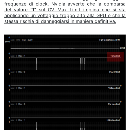
frequenze di clock.
Nvidia avverte che la comparsa
del valore “1” sul OV Max Limit implica che si sta
applicando un voltaggio troppo alto alla GPU e che la
stessa rischia di danneggiarsi in maniera definitiva.