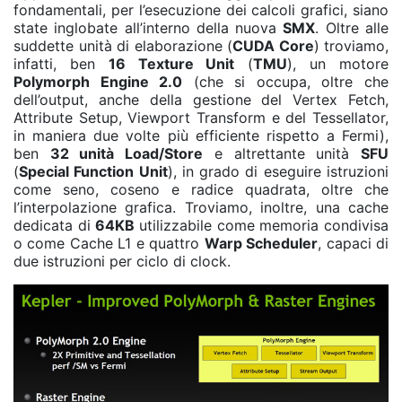
fondamentali, per l’esecuzione dei calcoli grafici, siano
state inglobate all’interno della nuova
SMX
. Oltre alle
suddette unità di elaborazione (
CUDA Core
) troviamo,
infatti, ben
16 Texture Unit
(
TMU
), un motore
Polymorph Engine 2.0
(che si occupa, oltre che
dell’output, anche della gestione del Vertex Fetch,
Attribute Setup, Viewport Transform e del Tessellator,
in maniera due volte più efficiente rispetto a Fermi),
ben
32 unità Load/Store
e altrettante unità
SFU
(
Special Function Unit
), in grado di eseguire istruzioni
come seno, coseno e radice quadrata, oltre che
l’interpolazione grafica. Troviamo, inoltre, una cache
dedicata di
64KB
utilizzabile come memoria condivisa
o come Cache L1 e quattro
Warp Scheduler
, capaci di
due istruzioni per ciclo di clock.