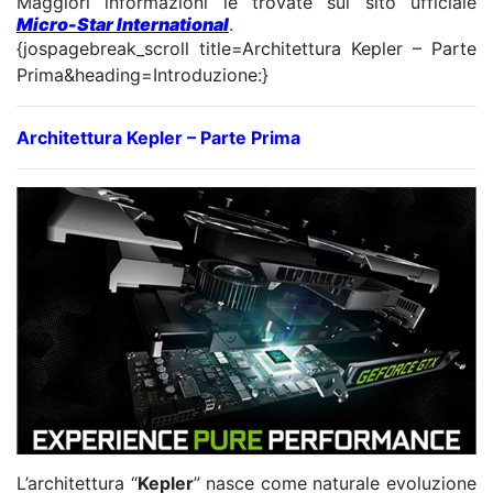
Maggiori informazioni le trovate sul sito ufficiale
Micro-Star International
.
{jospagebreak_scroll title=Architettura Kepler – Parte
Prima&heading=Introduzione:}
Architettura Kepler – Parte Prima
L’architettura “
Kepler
” nasce come naturale evoluzione