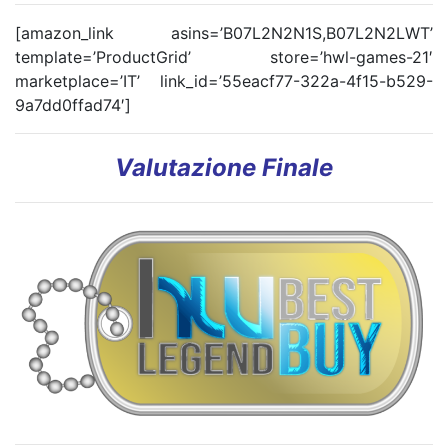
[amazon_link asins=’B07L2N2N1S,B07L2N2LWT’
template=’ProductGrid’ store=’hwl-games-21′
marketplace=’IT’ link_id=’55eacf77-322a-4f15-b529-
9a7dd0ffad74′]
Valutazione Finale