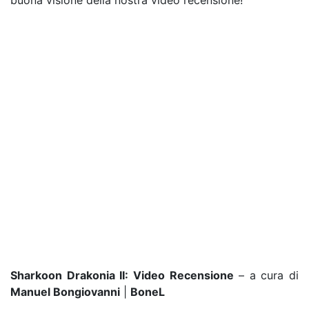
buona visione della nostra video recensione!
Sharkoon Drakonia II: Video Recensione
– a cura di
Manuel Bongiovanni
|
BoneL