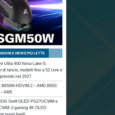
SIONI E NEWS PIÙ LETTE
ore Ultra 400 Nova Lake-S:
di lancio, modelli fino a 52 core e
 previsto nel 2027
 B650M-HDV/M.2 – AMD B650
 – AM5
OG Swift OLED PG27UCWM e
WM: il gaming 4K OLED
e nuovi livelli