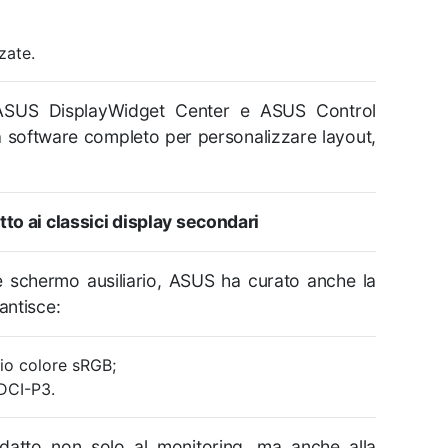
zate.
e ASUS DisplayWidget Center e ASUS Control
 software completo per personalizzare layout,
tto ai classici display secondari
 schermo ausiliario, ASUS ha curato anche la
antisce:
io colore sRGB;
DCI-P3.
datto non solo al monitoring, ma anche alla