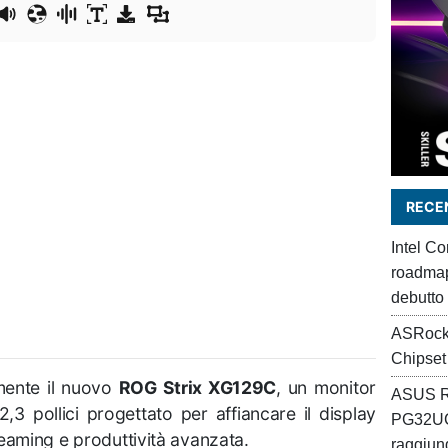
RECEN
Intel C
roadmap 
debutto
ASRock
Chipset
mente il nuovo
ROG Strix XG129C
, un monitor
ASUS R
3 pollici progettato per affiancare il display
PG32UC
eaming e produttività avanzata.
raggiung