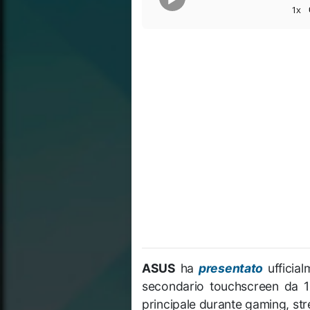
1x
ASUS
ha
presentato
ufficial
secondario touchscreen da 12,
principale durante gaming, str