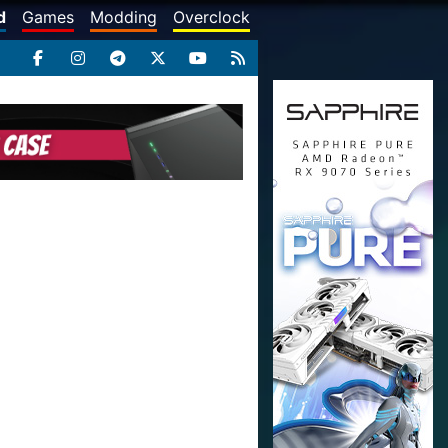
d
Games
Modding
Overclock