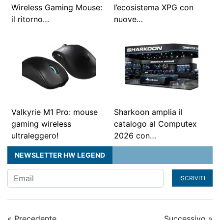
Wireless Gaming Mouse:
l’ecosistema XPG con
il ritorno…
nuove…
Valkyrie M1 Pro: mouse
Sharkoon amplia il
gaming wireless
catalogo al Computex
ultraleggero!
2026 con…
NEWSLETTER HW LEGEND
ISCRIVITI
« Precedente
Successivo »