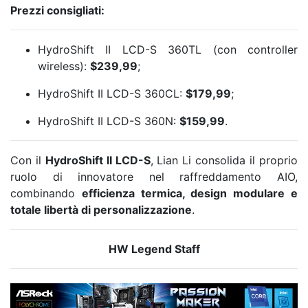
Prezzi consigliati:
HydroShift II LCD-S 360TL (con controller
wireless):
$239,99
;
HydroShift II LCD-S 360CL:
$179,99
;
HydroShift II LCD-S 360N:
$159,99
.
Con il
HydroShift II LCD-S
, Lian Li consolida il proprio
ruolo di innovatore nel raffreddamento AIO,
combinando
efficienza termica, design modulare e
totale libertà di personalizzazione
.
HW Legend Staff