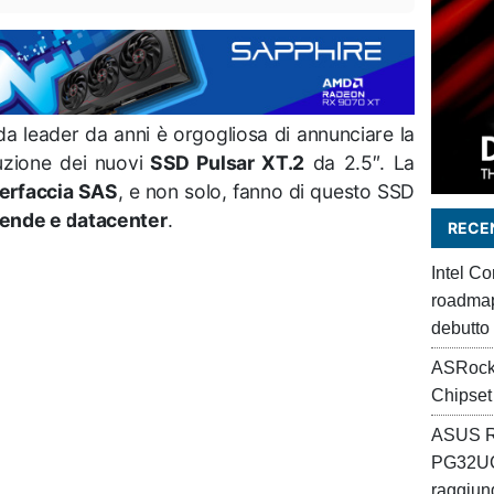
a leader da anni è orgogliosa di annunciare la
uzione dei nuovi
SSD Pulsar XT.2
da 2.5″. La
terfaccia SAS
, e non solo, fanno di questo SSD
iende e datacenter
.
RECEN
Intel C
roadmap 
debutto
ASRock
Chipset
ASUS R
PG32UC
raggiung