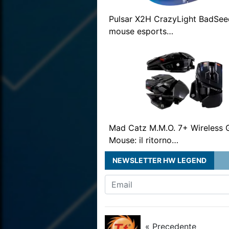
Pulsar X2H CrazyLight BadSee
mouse esports…
Mad Catz M.M.O. 7+ Wireless
Mouse: il ritorno…
NEWSLETTER HW LEGEND
« Precedente