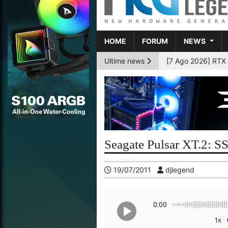
HOME
FORUM
NEWS
Ultime news
[6 Ago 2026] AMD p
Seagate Pulsar XT.2: SS
19/07/2011
djlegend
0:00
1x