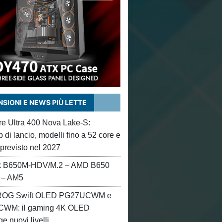
SIONI E NEWS PIÙ LETTE
ore Ultra 400 Nova Lake-S:
di lancio, modelli fino a 52 core e
 previsto nel 2027
 B650M-HDV/M.2 – AMD B650
 – AM5
OG Swift OLED PG27UCWM e
WM: il gaming 4K OLED
e nuovi livelli