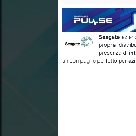
Seagate
aziend
propria distrib
presenza di
in
un compagno perfetto per
az