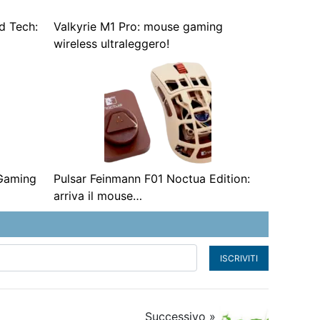
d Tech:
Valkyrie M1 Pro: mouse gaming
wireless ultraleggero!
 Gaming
Pulsar Feinmann F01 Noctua Edition:
arriva il mouse…
ISCRIVITI
Successivo »