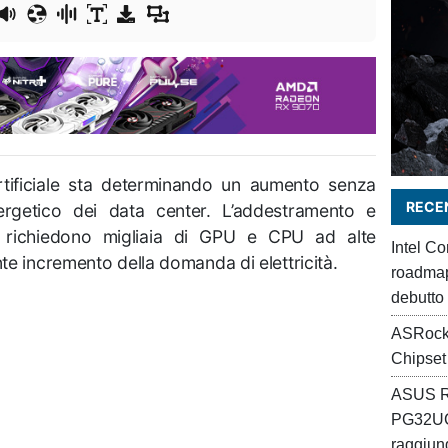
 artificiale sta determinando un aumento senza
RECEN
rgetico dei data center. L’addestramento e
IA richiedono migliaia di GPU e CPU ad alte
Intel C
e incremento della domanda di elettricità.
roadmap 
debutto
ASRock
Chipset
ASUS R
PG32UC
raggiung