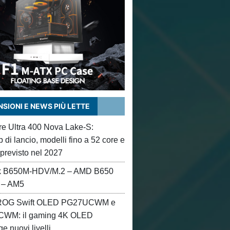
SIONI E NEWS PIÙ LETTE
ore Ultra 400 Nova Lake-S:
di lancio, modelli fino a 52 core e
 previsto nel 2027
 B650M-HDV/M.2 – AMD B650
 – AM5
OG Swift OLED PG27UCWM e
WM: il gaming 4K OLED
e nuovi livelli