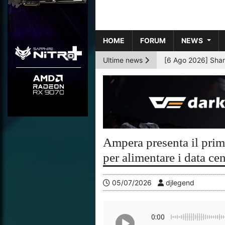
HOME
FORUM
NEWS
Ultime news
[6 Ago 2026] AMD p
Ampera presenta il prim
per alimentare i data cent
05/07/2026
djlegend
0:00