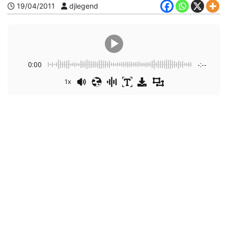
19/04/2011
djlegend
0:00
-:--
1x