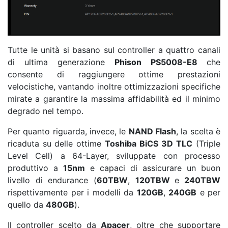
Tutte le unità si basano sul controller a quattro canali
di ultima generazione
Phison PS5008-E8
che
consente di raggiungere ottime prestazioni
velocistiche, vantando inoltre ottimizzazioni specifiche
mirate a garantire la massima affidabilità ed il minimo
degrado nel tempo.
Per quanto riguarda, invece, le
NAND Flash
, la scelta è
ricaduta su delle ottime
Toshiba
BiCS 3D
TLC
(Triple
Level Cell) a 64-Layer, sviluppate con processo
produttivo a
15nm
e capaci di assicurare un buon
livello di endurance (
60TBW
,
120TBW
e
240TBW
rispettivamente per i modelli da
120GB
,
240GB
e per
quello da
480GB
).
Il controller scelto da
Apacer
, oltre che supportare