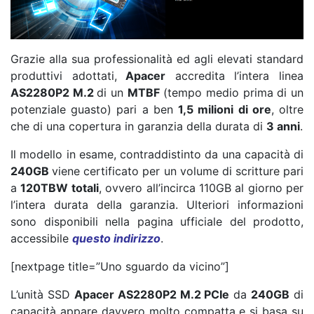
Grazie alla sua professionalità ed agli elevati standard
produttivi adottati,
Apacer
accredita l’intera linea
AS2280P2 M.2
di un
MTBF
(tempo medio prima di un
potenziale guasto) pari a ben
1,5 milioni di ore
, oltre
che di una copertura in garanzia della durata di
3 anni
.
Il modello in esame, contraddistinto da una capacità di
240GB
viene certificato per un volume di scritture pari
a
120TBW totali
, ovvero all’incirca 110GB al giorno per
l’intera durata della garanzia. Ulteriori informazioni
sono disponibili nella pagina ufficiale del prodotto,
accessibile
questo indirizzo
.
[nextpage title=”Uno sguardo da vicino”]
L’unità SSD
Apacer AS2280P2 M.2 PCIe
da
240GB
di
capacità appare davvero molto compatta e si basa su