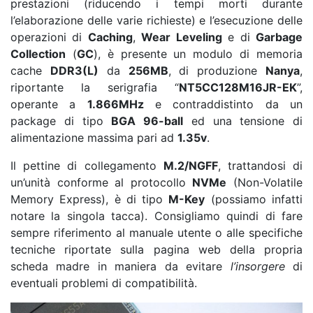
prestazioni (riducendo i tempi morti durante
l’elaborazione delle varie richieste) e l’esecuzione delle
operazioni di
Caching
,
Wear Leveling
e di
Garbage
Collection
(
GC
), è presente un modulo di memoria
cache
DDR3(L)
da
256MB
, di produzione
Nanya
,
riportante la serigrafia “
NT5CC128M16JR-EK
”,
operante a
1.866MHz
e contraddistinto da un
package di tipo
BGA 96-ball
ed una tensione di
alimentazione massima pari ad
1.35v
.
Il pettine di collegamento
M.2/NGFF
, trattandosi di
un’unità conforme al protocollo
NVMe
(Non-Volatile
Memory Express), è di tipo
M-Key
(possiamo infatti
notare la singola tacca). Consigliamo quindi di fare
sempre riferimento al manuale utente o alle specifiche
tecniche riportate sulla pagina web della propria
scheda madre in maniera da evitare
l’insorgere
di
eventuali problemi di compatibilità.