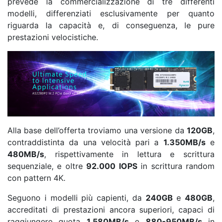
prevede la commercializzazione di tre differenti
modelli, differenziati esclusivamente per quanto
riguarda la capacità e, di conseguenza, le pure
prestazioni velocistiche.
Alla base dell’offerta troviamo una versione da
120GB
,
contraddistinta da una velocità pari a
1.350MB/s
e
480MB/s
, rispettivamente in lettura e scrittura
sequenziale, e oltre
92.000 IOPS
in scrittura random
con pattern 4K.
Seguono i modelli più capienti, da
240GB
e
480GB
,
accreditati di prestazioni ancora superiori, capaci di
raggiungere quota
1.580MB/s
e
880-950MB/s
in