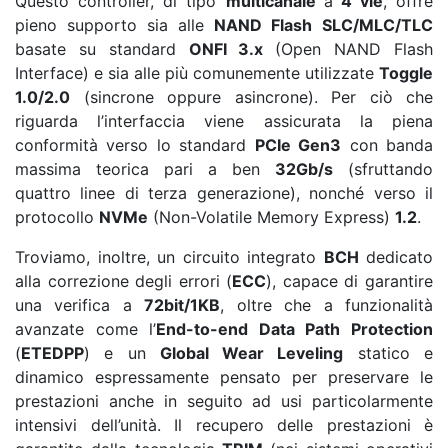
Questo controller, di tipo
multicanale
a
4 vie
, offre
pieno supporto sia alle
NAND Flash
SLC/MLC/TLC
basate su standard
ONFI 3.x
(Open NAND Flash
Interface) e sia alle più comunemente utilizzate
Toggle
1.0/2.0
(sincrone oppure asincrone). Per ciò che
riguarda l’interfaccia viene assicurata la piena
conformità verso lo standard
PCIe Gen3
con banda
massima teorica pari a ben
32Gb/s
(sfruttando
quattro linee di terza generazione), nonché verso il
protocollo
NVMe
(Non-Volatile Memory Express)
1.2
.
Troviamo, inoltre, un circuito integrato
BCH
dedicato
alla correzione degli errori (
ECC
), capace di garantire
una verifica a
72bit/1KB
, oltre che a funzionalità
avanzate come l’
End-to-end Data Path Protection
(
ETEDPP
) e un
Global Wear Leveling
statico e
dinamico espressamente pensato per preservare le
prestazioni anche in seguito ad usi particolarmente
intensivi dell’unità. Il recupero delle prestazioni è